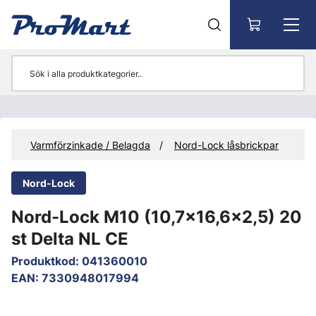
Gå till huvudinnehåll
or
Varmförzinkade / Belagda
Nord-Lock låsbrickpar
Nord-Lock
Nord-Lock M10 (10,7x16,6x2,5) 20
st Delta NL CE
Produktkod
:
041360010
EAN
:
7330948017994
Hoppa över bilder