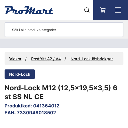
Gå till huvudinnehåll
Brickor
Rostfritt A2 / A4
Nord-Lock låsbrickpar
Nord-Lock
Nord-Lock M12 (12,5x19,5x3,5) 6
st SS NL CE
Produktkod
:
041364012
EAN
:
7330948018502
Hoppa över bilder