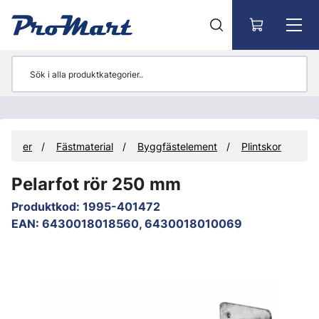
Gå till huvudinnehåll
odukter
Fästmaterial
Byggfästelement
Plintskor
Pelarfot rör 250 mm
Produktkod
:
1995-401472
EAN
:
6430018018560, 6430018010069
Hoppa över bilder