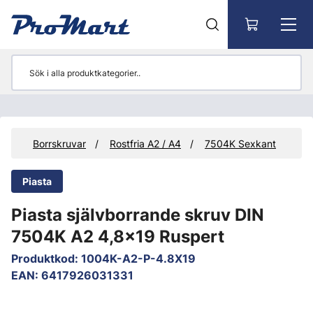
Gå till huvudinnehåll
ar
Borrskruvar
Rostfria A2 / A4
7504K Sexkant
Piasta
Piasta självborrande skruv DIN
7504K A2 4,8x19 Ruspert
Produktkod
:
1004K-A2-P-4.8X19
EAN
:
6417926031331
Hoppa över bilder