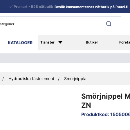
|
Promart - B2B nätbutik
Besök konsumenternas nätbutik på Ruuvi.fi
KATALOGER
Tjänster
Butiker
Föret
Hydrauliska fästelement
Smörjnipplar
Smörjnippel 
ZN
Produktkod
:
150500