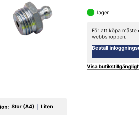
I lager
För att köpa måste
webbshoppen
.
Beställ inloggnings
Visa butikstillgänglig
Stor (A4)
Liten
ion:
|