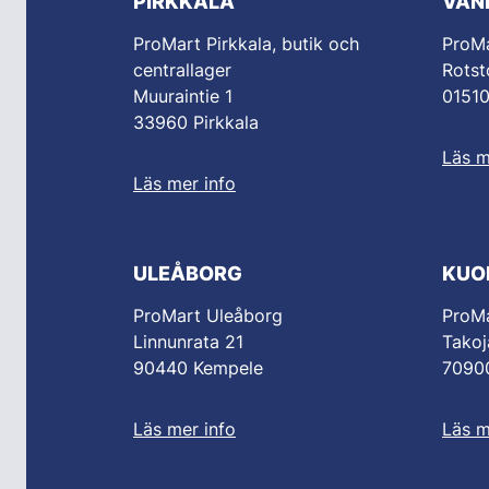
PIRKKALA
VAN
ProMart Pirkkala, butik och
ProM
centrallager
Rotst
Muuraintie 1
0151
33960 Pirkkala
Läs m
Läs mer info
ULEÅBORG
KUO
ProMart Uleåborg
ProMa
Linnunrata 21
Takoj
90440 Kempele
70900
Läs mer info
Läs m