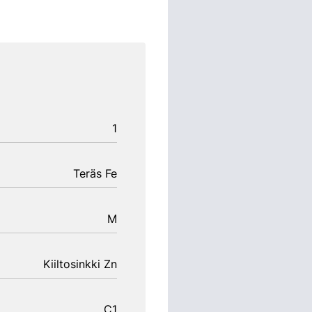
1
Teräs Fe
M
Kiiltosinkki Zn
C1