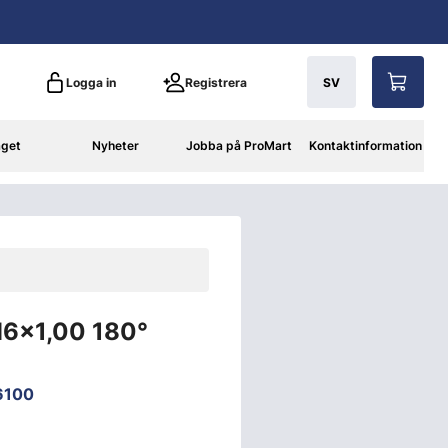
Logga in
Registrera
SV
aget
Nyheter
Jobba på ProMart
Kontaktinformation
M6x1,00 180°
6100