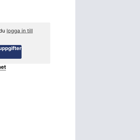
 du
logga in till
uppgifter
het