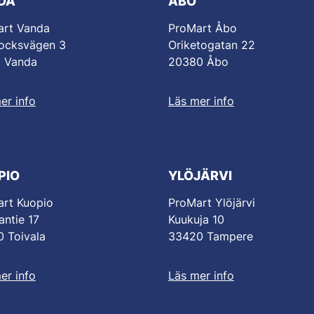
DA
ÅBO
art Vanda
ProMart Åbo
ocksvägen 3
Oriketogatan 22
0 Vanda
20380 Åbo
er info
Läs mer info
PIO
YLÖJÄRVI
rt Kuopio
ProMart Ylöjärvi
antie 17
Kuukuja 10
 Toivala
33420 Tampere
er info
Läs mer info