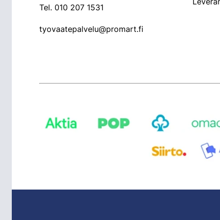
Leveran
Tel.
010 207 1531
tyovaatepalvelu@promart.fi