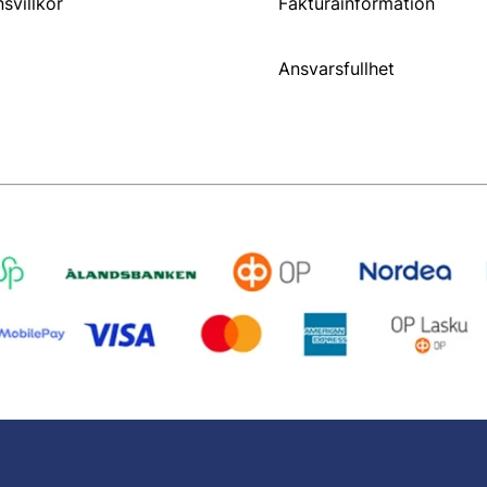
svillkor
Fakturainformation
Ansvarsfullhet