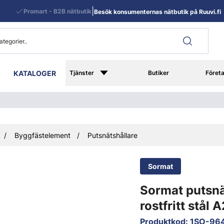
|
Promart - B2B nätbutik
Besök konsumenternas nätbutik på Ruuvi.fi
KATALOGER
Tjänster
Butiker
Föret
Byggfästelement
Putsnätshållare
Sormat
Sormat putsnä
rostfritt stål
Produktkod
:
1SO-96