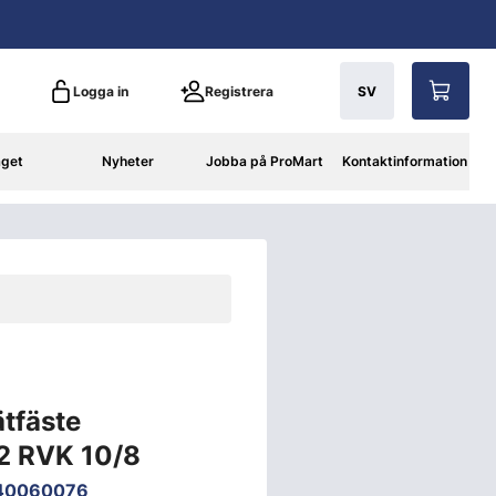
Logga in
Registrera
SV
aget
Nyheter
Jobba på ProMart
Kontaktinformation
tfäste
 A2 RVK 10/8
40060076