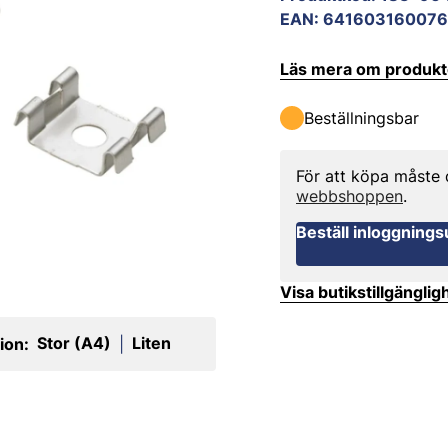
EAN
:
64160316007
Läs mera om produk
Beställningsbar
För att köpa måste
webbshoppen
.
Beställ inloggnings
Visa butikstillgänglig
Stor (A4)
Liten
ion:
|