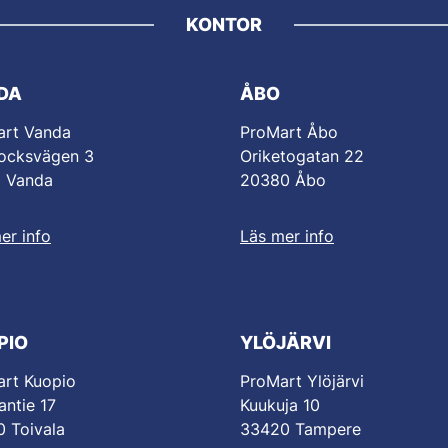
KONTOR
DA
ÅBO
art Vanda
ProMart Åbo
ocksvägen 3
Oriketogatan 22
0 Vanda
20380 Åbo
er info
Läs mer info
PIO
YLÖJÄRVI
rt Kuopio
ProMart Ylöjärvi
antie 17
Kuukuja 10
 Toivala
33420 Tampere