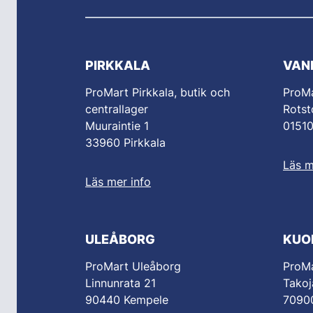
PIRKKALA
VAN
ProMart Pirkkala, butik och
ProM
centrallager
Rotst
Muuraintie 1
0151
33960 Pirkkala
Läs m
Läs mer info
ULEÅBORG
KUO
ProMart Uleåborg
ProMa
Linnunrata 21
Takoj
90440 Kempele
70900