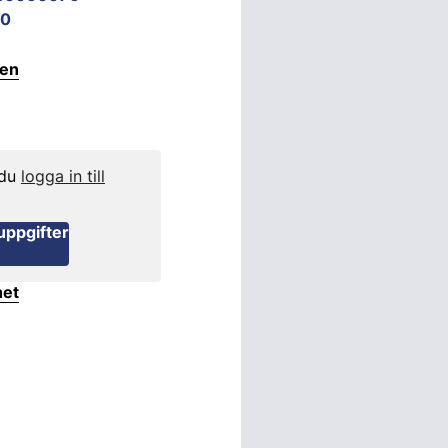
60
ten
 du
logga in till
uppgifter
het