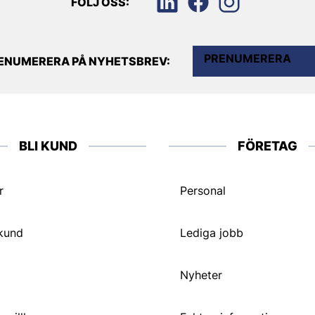
FÖLJ OSS:
PRENUMERERA
ENUMERERA PÅ NYHETSBREV:
BLI KUND
FÖRETAG
r
Personal
 kund
Lediga jobb
Nyheter