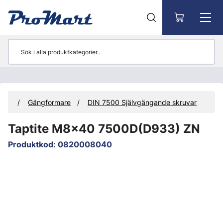
Gå till huvudinnehåll
rial
Gängformare
DIN 7500 Självgängande skruvar
Taptite M8x40 7500D(D933) ZN
Produktkod
:
0820008040
Hoppa över bilder