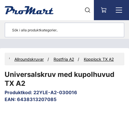
Gå till huvudinnehåll
var
Allroundskruvar
Rostfria A2
Kopplock TX A2
Universalskruv med kupolhuvud
TX A2
Produktkod
:
22YLE-A2-030016
EAN
:
6438313207085
Hoppa över bilder