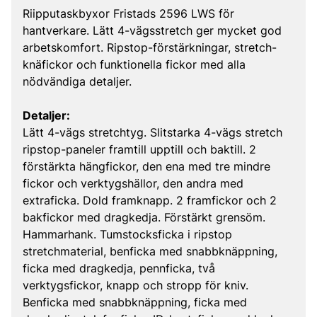
Riipputaskbyxor Fristads 2596 LWS för
hantverkare. Lätt 4-vägsstretch ger mycket god
arbetskomfort. Ripstop-förstärkningar, stretch-
knäfickor och funktionella fickor med alla
nödvändiga detaljer.
Detaljer:
Lätt 4-vägs stretchtyg. Slitstarka 4-vägs stretch
ripstop-paneler framtill upptill och baktill. 2
förstärkta hängfickor, den ena med tre mindre
fickor och verktygshällor, den andra med
extraficka. Dold framknapp. 2 framfickor och 2
bakfickor med dragkedja. Förstärkt grensöm.
Hammarhank. Tumstocksficka i ripstop
stretchmaterial, benficka med snabbknäppning,
ficka med dragkedja, pennficka, två
verktygsfickor, knapp och stropp för kniv.
Benficka med snabbknäppning, ficka med