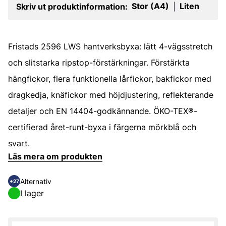
Stor (A4)
Liten
Skriv ut produktinformation:
|
Fristads 2596 LWS hantverksbyxa: lätt 4-vägsstretch
och slitstarka ripstop-förstärkningar. Förstärkta
hängfickor, flera funktionella lårfickor, bakfickor med
dragkedja, knäfickor med höjdjustering, reflekterande
detaljer och EN 14404-godkännande. ÖKO-TEX®-
certifierad året-runt-byxa i färgerna mörkblå och
svart.
Läs mera om produkten
Alternativ
+27
I lager