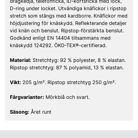
dragkedja, telefonficka, ID-kortsficka med lock,
D-ring under locket. Utvändiga knäfickor i ripstop
stretch som stängs med kardborre. Knäfickor med
höjdjustering för knäskydd. Reflekterande detaljer
vid knän och benslut. Ripstop-förstärkta benslut.
Godkänd enligt EN 14404 tillsammans med
knäskydd 124292. ÖKO-TEX®-certifierad.
Material:
Stretchtyg: 92 % polyester, 8 % elastan.
Ripstop stretchtyg: 87 % polyamid, 13 % elastan.
Vikt:
205 g/m². Ripstop stretchtyg 250 g/m².
Färgvarianter:
Mörkblå och svart.
Säsong:
Året runt