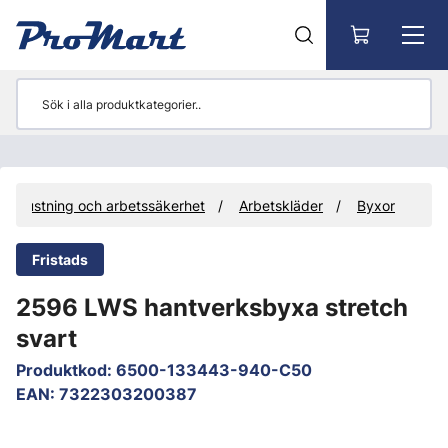
Gå till huvudinnehåll
sutrustning och arbetssäkerhet
Arbetskläder
Byxor
Fristads
2596 LWS hantverksbyxa stretch
svart
Produktkod
:
6500-133443-940-C50
EAN
:
7322303200387
Hoppa över bilder