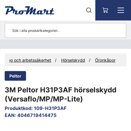
Gå till huvudinnehåll
stning och arbetssäkerhet
Hörselskydd
Öronkåpor
Peltor
3M Peltor H31P3AF hörselskydd
(Versaflo/MP/MP-Lite)
Produktkod
:
109-H31P3AF
EAN
:
4046719414475
Hoppa över bilder