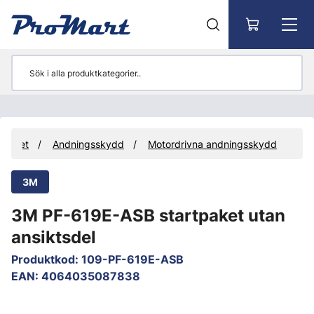
Gå till huvudinnehåll
kerhet
Andningsskydd
Motordrivna andningsskydd
3M
3M PF-619E-ASB startpaket utan
ansiktsdel
Produktkod
:
109-PF-619E-ASB
EAN
:
4064035087838
Hoppa över bilder