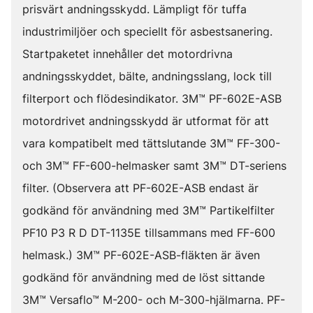
prisvärt andningsskydd. Lämpligt för tuffa
industrimiljöer och speciellt för asbestsanering.
Startpaketet innehåller det motordrivna
andningsskyddet, bälte, andningsslang, lock till
filterport och flödesindikator. 3M™ PF-602E-ASB
motordrivet andningsskydd är utformat för att
vara kompatibelt med tättslutande 3M™ FF-300-
och 3M™ FF-600-helmasker samt 3M™ DT-seriens
filter. (Observera att PF-602E-ASB endast är
godkänd för användning med 3M™ Partikelfilter
PF10 P3 R D DT-1135E tillsammans med FF-600
helmask.) 3M™ PF-602E-ASB-fläkten är även
godkänd för användning med de löst sittande
3M™ Versaflo™ M-200- och M-300-hjälmarna. PF-