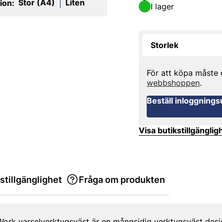
Stor (A4)
Liten
ion:
|
I lager
Storlek
För att köpa måste
webbshoppen
.
Beställ inloggnings
Visa butikstillgänglig
stillgänglighet
Fråga om produkten
ork varselverktygsväst är en mångsidig verktygsväst desi