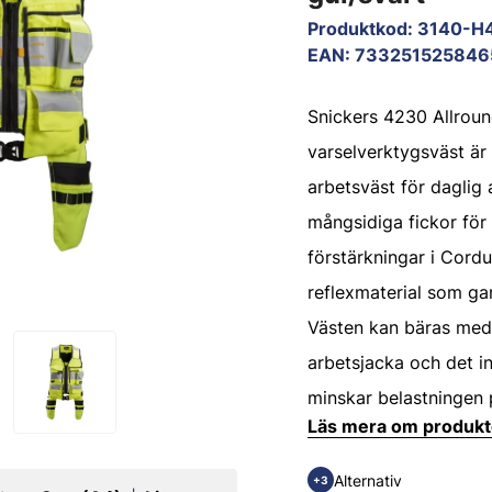
Produktkod
:
3140-H
EAN
:
733251525846
Snickers 4230 Allrou
varselverktygsväst är 
arbetsväst för daglig
mångsidiga fickor för 
förstärkningar i Cord
reflexmaterial som gar
Västen kan bäras med 
arbetsjacka och det i
minskar belastningen 
Läs mera om produk
Alternativ
+3