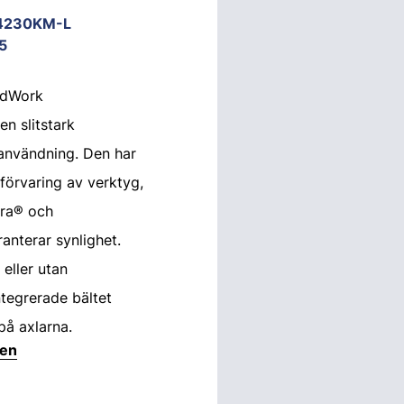
4230KM-L
5
ndWork
en slitstark
 användning. Den har
förvaring av verktyg,
ura® och
anterar synlighet.
eller utan
ntegrerade bältet
på axlarna.
ten