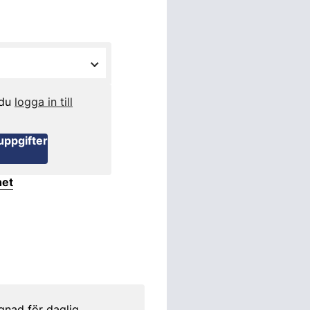
 du
logga in till
uppgifter
het
gnad för daglig