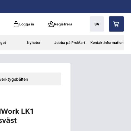
Logga in
Registrera
SV
aget
Nyheter
Jobba på ProMart
Kontaktinformation
verktygsbälten
dWork LK1
sväst