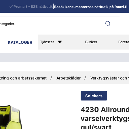
|
Promart - B2B nätbutik
Besök konsumenternas nätbutik på Ruuvi.fi
KATALOGER
Tjänster
Butiker
Föret
ning och arbetssäkerhet
Arbetskläder
Verktygsvästar och 
Snickers
4230 Allroun
varselverktyg
gul/svart