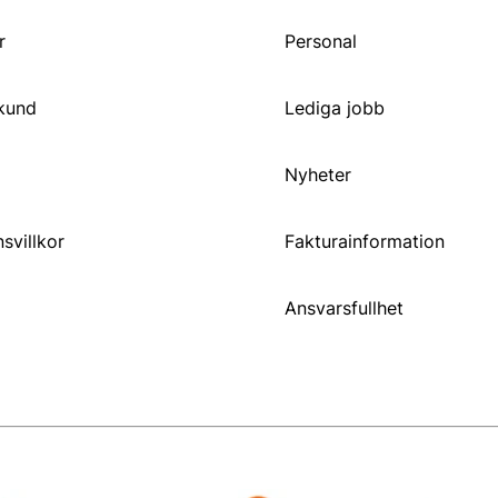
r
Personal
 kund
Lediga jobb
Nyheter
svillkor
Fakturainformation
Ansvarsfullhet