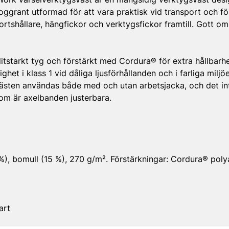
ggrant utformad för att vara praktisk vid transport och fö
ortshållare, hängfickor och verktygsfickor framtill. Gott om
slitstarkt tyg och förstärkt med Cordura® för extra hållbarh
ighet i klass 1 vid dåliga ljusförhållanden och i farliga miljö
ästen användas både med och utan arbetsjacka, och det in
tom är axelbanden justerbara.
 %), bomull (15 %), 270 g/m². Förstärkningar: Cordura® pol
art