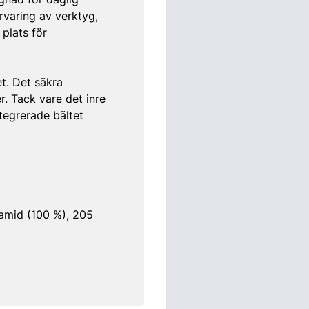
rvaring av verktyg,
 plats för
et. Det säkra
er. Tack vare det inre
tegrerade bältet
yamid (100 %), 205