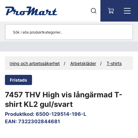
Gå till huvudinnehåll
trustning och arbetssäkerhet
Arbetskläder
T-shirts
Fristads
7457 THV High vis långärmad T-
shirt KL2 gul/svart
Produktkod
:
6500-129514-196-L
EAN
:
7322302844681
Hoppa över bilder