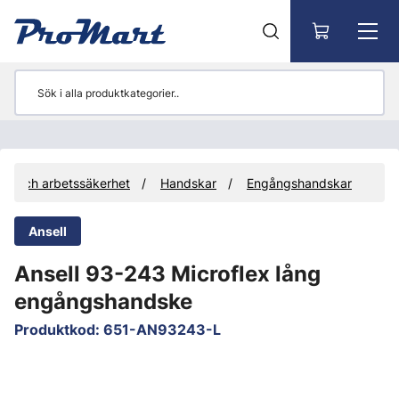
Gå till huvudinnehåll
ng och arbetssäkerhet
Handskar
Engångshandskar
Ansell
Ansell 93-243 Microflex lång
engångshandske
Produktkod
:
651-AN93243-L
Hoppa över bilder