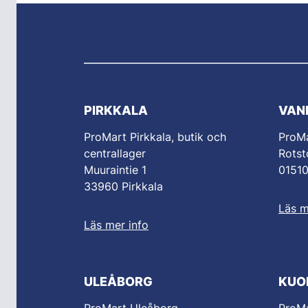
PIRKKALA
VAN
ProMart Pirkkala, butik och
ProM
centrallager
Rotst
Muuraintie 1
0151
33960 Pirkkala
Läs m
Läs mer info
ULEÅBORG
KUO