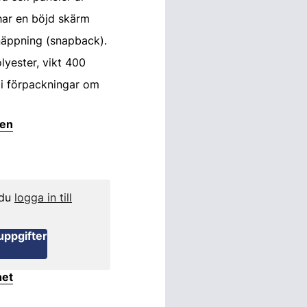
 har en böjd skärm
näppning (snapback).
lyester, vikt 400
g i förpackningar om
ten
 du
logga in till
uppgifter
het