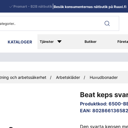
|
Promart - B2B nätbutik
Besök konsumenternas nätbutik på Ruuvi.fi
KATALOGER
Tjänster
Butiker
Föret
ning och arbetssäkerhet
Arbetskläder
Huvudbonader
Beat keps sva
Produktkod
:
6500-B
EAN
:
80286613658
Den svarta kepsen me