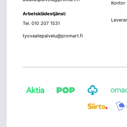
Kontor
Arbetsklädestjänst:
Leveran
Tel.
010 207 1531
tyovaatepalvelu@promart.fi