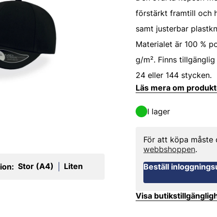
förstärkt framtill och
samt justerbar plastk
Materialet är 100 % po
g/m². Finns tillgängli
24 eller 144 stycken.
Läs mera om produk
I lager
För att köpa måste
webbshoppen
.
Stor (A4)
Liten
ion:
|
Beställ inloggnings
Visa butikstillgänglig