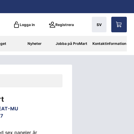
Logga in
Registrera
SV
aget
Nyheter
Jobba på ProMart
Kontaktinformation
rt
EAT-MU
27
d sex paneler är