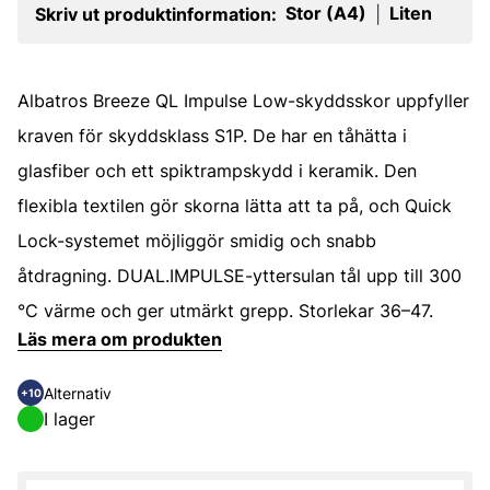
Stor (A4)
Liten
Skriv ut produktinformation:
|
Albatros Breeze QL Impulse Low-skyddsskor uppfyller
kraven för skyddsklass S1P. De har en tåhätta i
glasfiber och ett spiktrampskydd i keramik. Den
flexibla textilen gör skorna lätta att ta på, och Quick
Lock-systemet möjliggör smidig och snabb
åtdragning. DUAL.IMPULSE-yttersulan tål upp till 300
°C värme och ger utmärkt grepp. Storlekar 36–47.
Läs mera om produkten
Alternativ
+10
I lager