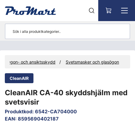
Gå till huvudinnehåll
Ögon- och ansiktsskydd
Svetsmasker och glasögon
CleanAIR
CleanAIR CA-40 skyddshjälm med
svetsvisir
Produktkod
:
6542-CA704000
EAN
:
8595690402187
Hoppa över bilder