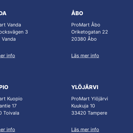
DA
ÅBO
art Vanda
ProMart Åbo
ocksvägen 3
Oriketogatan 22
0 Vanda
20380 Åbo
er info
Läs mer info
PIO
YLÖJÄRVI
rt Kuopio
ProMart Ylöjärvi
antie 17
Kuukuja 10
 Toivala
33420 Tampere
er info
Läs mer info