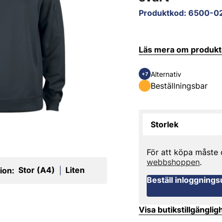
Produktkod
:
6500-0
Läs mera om produk
Alternativ
+7
Beställningsbar
Storlek
För att köpa måste
webbshoppen
.
Stor (A4)
Liten
ion:
|
Beställ inloggnings
Visa butikstillgänglig