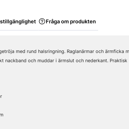
stillgänglighet
Fråga om produkten
getröja med rund halsringning. Raglanärmar och ärmficka m
kt nackband och muddar i ärmslut och nederkant. Praktisk lö
r
am