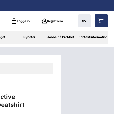
Logga in
Registrera
SV
aget
Nyheter
Jobba på ProMart
Kontaktinformation
ctive
eatshirt