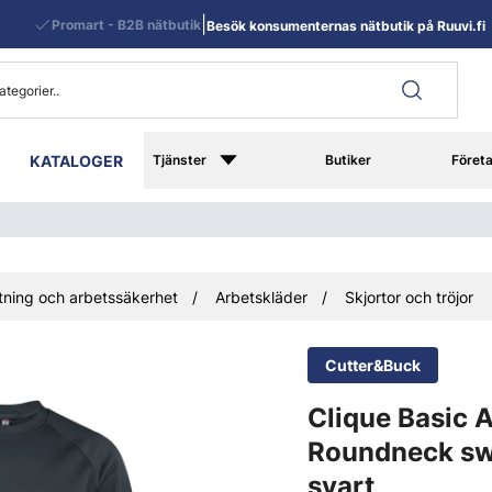
|
Promart - B2B nätbutik
Besök konsumenternas nätbutik på Ruuvi.fi
KATALOGER
Tjänster
Butiker
Föret
ning och arbetssäkerhet
Arbetskläder
Skjortor och tröjor
Cutter&Buck
Clique Basic A
Roundneck sw
svart