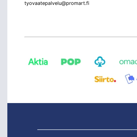
tyovaatepalvelu@promart.fi