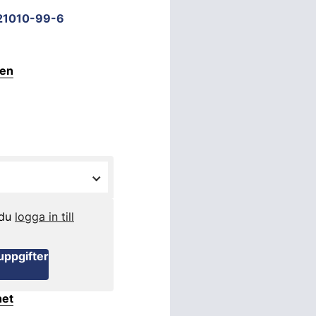
21010-99-6
ten
 du
logga in till
uppgifter
het