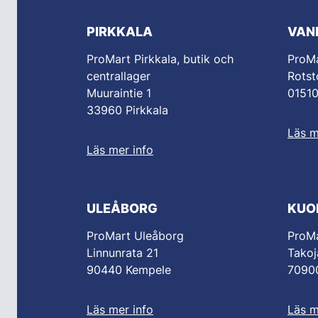
PIRKKALA
VAN
ProMart Pirkkala, butik och
ProM
centrallager
Rotst
Muuraintie 1
0151
33960 Pirkkala
Läs m
Läs mer info
ULEÅBORG
KUO
ProMart Uleåborg
ProMa
Linnunrata 21
Takoj
90440 Kempele
70900
Läs mer info
Läs m