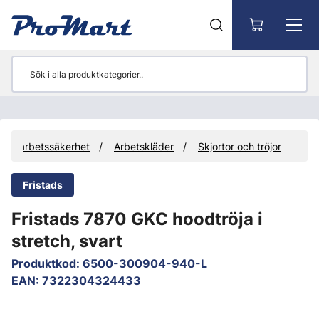
Gå till huvudinnehåll
och arbetssäkerhet
Arbetskläder
Skjortor och tröjor
Fristads
Fristads 7870 GKC hoodtröja i
stretch, svart
Produktkod
:
6500-300904-940-L
EAN
:
7322304324433
Hoppa över bilder