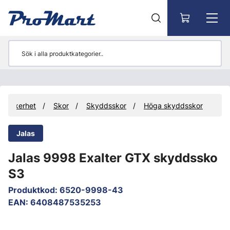
Gå till huvudinnehåll
tssäkerhet
Skor
Skyddsskor
Höga skyddsskor
Jalas
Jalas 9998 Exalter GTX skyddssko
S3
Produktkod
:
6520-9998-43
EAN
:
6408487535253
Hoppa över bilder