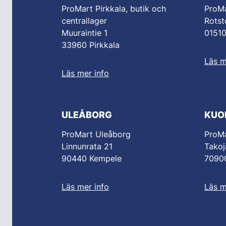
ProMart Pirkkala, butik och
ProM
centrallager
Rotst
Muuraintie 1
0151
33960 Pirkkala
Läs m
Läs mer info
ULEÅBORG
KUO
ProMart Uleåborg
ProMa
Linnunrata 21
Takoj
90440 Kempele
70900
Läs mer info
Läs m