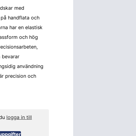
ndskar med
 på handflata och
rna har en elastisk
passform och hög
recisionsarbeten,
 bevarar
ngsidig användning
är precision och
 du
logga in till
uppgifter