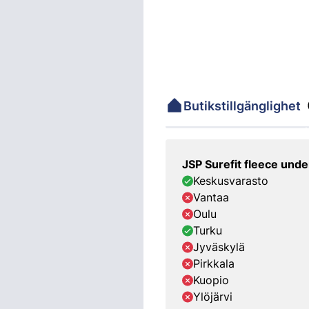
Butikstillgänglighet
JSP Surefit fleece unde
Keskusvarasto
Vantaa
Oulu
Turku
Jyväskylä
Pirkkala
Kuopio
Ylöjärvi