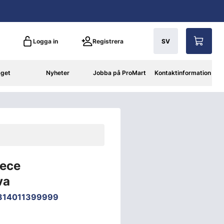
Logga in
Registrera
SV
aget
Nyheter
Jobba på ProMart
Kontaktinformation
eece
va
314011399999