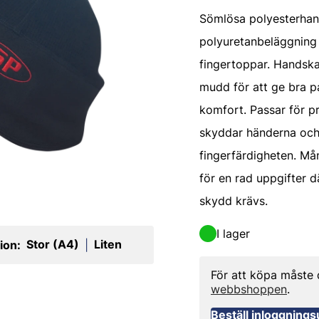
Sömlösa polyesterha
polyuretanbeläggning
fingertoppar. Handska
mudd för att ge bra 
komfort. Passar för p
skyddar händerna och
fingerfärdigheten. Må
för en rad uppgifter d
skydd krävs.
I lager
Stor (A4)
Liten
ion:
|
För att köpa måste
webbshoppen
.
Beställ inloggnings