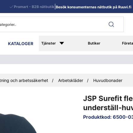
|
Promart - B2B nätbutik
Besök konsumenternas nätbutik på Ruuvi.fi
KATALOGER
Tjänster
Butiker
Föret
ning och arbetssäkerhet
Arbetskläder
Huvudbonader
JSP Surefit fl
underställ-hu
Produktkod
:
6500-0