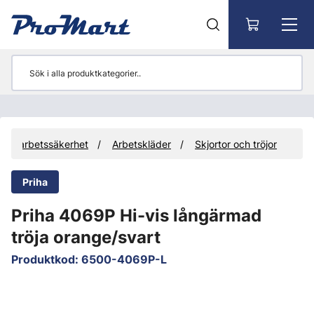
Gå till huvudinnehåll
och arbetssäkerhet
Arbetskläder
Skjortor och tröjor
Priha
Priha 4069P Hi-vis långärmad
tröja orange/svart
Produktkod
:
6500-4069P-L
Hoppa över bilder