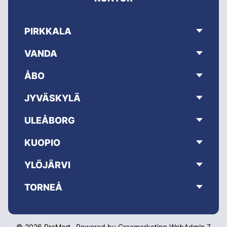
PIRKKALA
VANDA
ÅBO
JYVÄSKYLÄ
ULEÅBORG
KUOPIO
YLÖJÄRVI
TORNEÅ
© 2026 ProMart
Powered by
Creamarketing WebAdmin 7