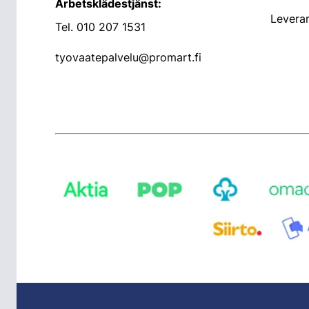
Arbetsklädestjänst:
Leveran
Tel.
010 207 1531
tyovaatepalvelu@promart.fi