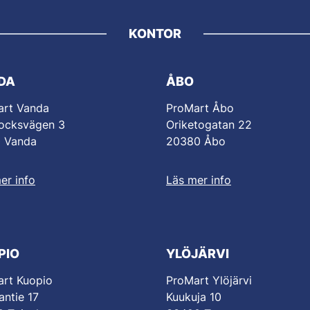
KONTOR
DA
ÅBO
art Vanda
ProMart Åbo
ocksvägen 3
Oriketogatan 22
0 Vanda
20380 Åbo
er info
Läs mer info
PIO
YLÖJÄRVI
rt Kuopio
ProMart Ylöjärvi
antie 17
Kuukuja 10