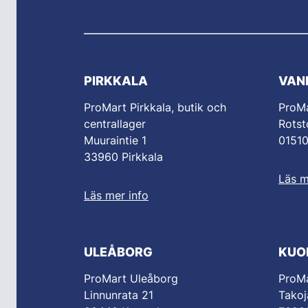
PIRKKALA
VAN
ProMart Pirkkala, butik och
ProM
centrallager
Rotst
Muuraintie 1
0151
33960 Pirkkala
Läs m
Läs mer info
ULEÅBORG
KUO
ProMart Uleåborg
ProMa
Linnunrata 21
Takoj