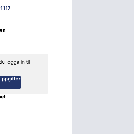
1117
ten
 du
logga in till
uppgifter
het