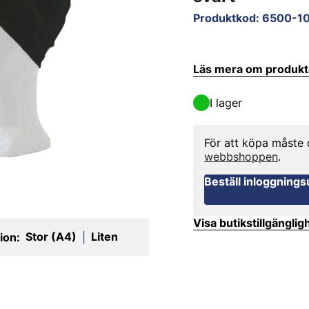
Produktkod
:
6500-10
Läs mera om produk
I lager
För att köpa måste
webbshoppen
.
Beställ inloggnings
Visa butikstillgänglig
Stor (A4)
Liten
ion:
|