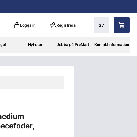
Logga in
Registrera
SV
aget
Nyheter
Jobba på ProMart
Kontaktinformation
 medium
ecefoder,