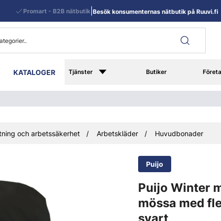
|
Promart - B2B nätbutik
Besök konsumenternas nätbutik på Ruuvi.fi
KATALOGER
Tjänster
Butiker
Föret
ning och arbetssäkerhet
Arbetskläder
Huvudbonader
Puijo
Puijo Winter
mössa med fle
svart