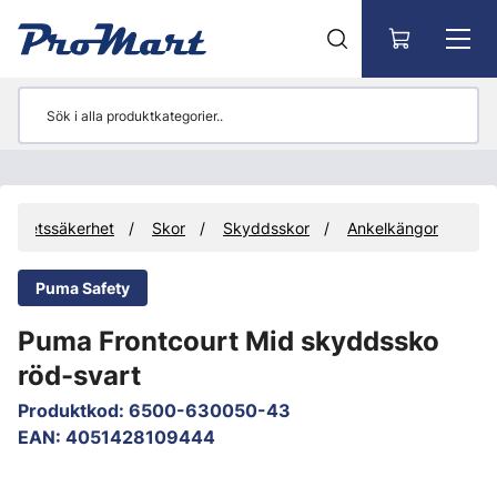
Gå till huvudinnehåll
 arbetssäkerhet
Skor
Skyddsskor
Ankelkängor
Puma Safety
Puma Frontcourt Mid skyddssko
röd-svart
Produktkod
:
6500-630050-43
EAN
:
4051428109444
Hoppa över bilder