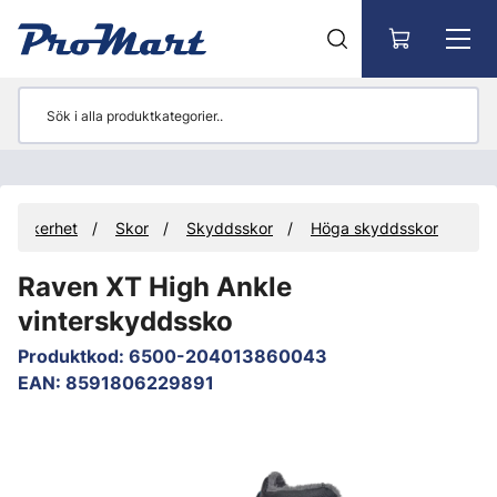
Gå till huvudinnehåll
tssäkerhet
Skor
Skyddsskor
Höga skyddsskor
Raven XT High Ankle
vinterskyddssko
Produktkod
:
6500-204013860043
EAN
:
8591806229891
Hoppa över bilder