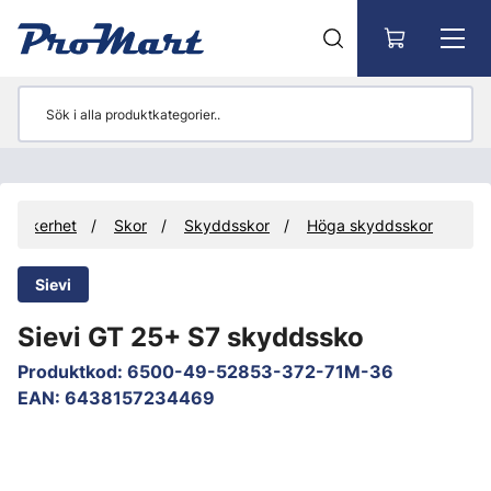
Gå till huvudinnehåll
tssäkerhet
Skor
Skyddsskor
Höga skyddsskor
Sievi
Sievi GT 25+ S7 skyddssko
Produktkod
:
6500-49-52853-372-71M-36
EAN
:
6438157234469
Hoppa över bilder