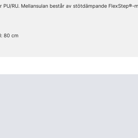
er PU/RU. Mellansulan består av stötdämpande FlexStep®-ma
d: 80 cm