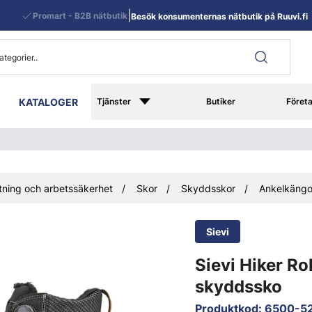
|
Promart - B2B nätbutik
Besök konsumenternas nätbutik på Ruuvi.fi
KATALOGER
Tjänster
Butiker
Föret
ning och arbetssäkerhet
Skor
Skyddsskor
Ankelkängo
Sievi
Sievi Hiker Ro
skyddssko
Produktkod
:
6500-5