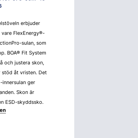
6
elstöveln erbjuder
 vare FlexEnergy®-
ctionPro-sulan, som
pp. BOA® Fit System
på och justera skon,
töd åt vristen. Det
-innersulan ger
llanden. Skon är
en ESD-skyddssko.
ten