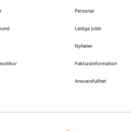
r
Personal
 kund
Lediga jobb
Nyheter
svillkor
Fakturainformation
Ansvarsfullhet