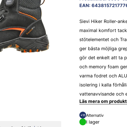
EAN
:
643815721777
Sievi Hiker Roller-ank
maximal komfort tack
stötelementet och Tra
ger bästa möjliga gre
gör det enkelt att ta 
och memory foam ger s
varma fodret och ALU
isolering i kalla förhå
vattenavvisande och 
Läs mera om produk
Alternativ
+11
I lager