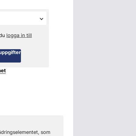
 du
logga in till
uppgifter
het
jädringselementet, som