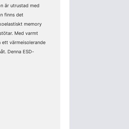
on är utrustad med
n finns det
koelastiskt memory
stötar. Med varmt
n ett värmeisolerande
inåt. Denna ESD-