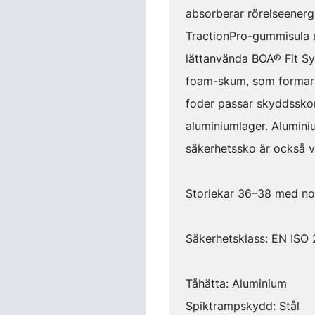
absorberar rörelseenerg
TractionPro-gummisula m
lättanvända BOA® Fit S
foam-skum, som formar s
foder passar skyddsskon
aluminiumlager. Alumini
säkerhetssko är också v
Storlekar 36–38 med nor
Säkerhetsklass: EN ISO
Tåhätta: Aluminium
Spiktrampskydd: Stål