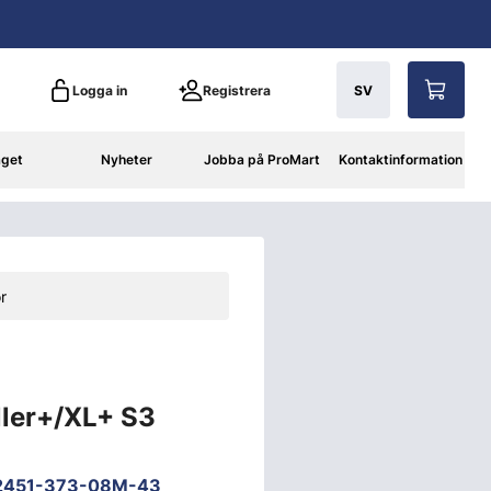
Logga in
Registrera
SV
aget
Nyheter
Jobba på ProMart
Kontaktinformation
r
ller+/XL+ S3
2451-373-08M-43