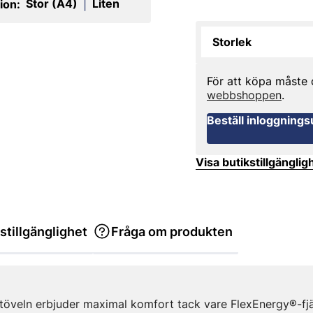
Stor (A4)
Liten
ion:
|
Storlek
För att köpa måste
webbshoppen
.
Beställ inloggnings
Visa butikstillgänglig
stillgänglighet
Fråga om produkten
lstöveln erbjuder maximal komfort tack vare FlexEnergy®-f