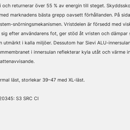
i och returnerar över 55 % av energin till steget. Skyddssk
ed marknadens bästa grepp oavsett förhållanden. På sida
ystem-snörningsmekanismen. Vristdelen är försedd med vis
ig efter användarens fot, ger stöd åt vristen och dämpar 
 utmärkt i kalla miljöer. Dessutom har Sievi ALU-innersula
ummembranet i innersulan reflekterar kyla utåt och värme 
attenavvisande.
mal läst, storlekar 39–47 med XL-läst.
 20345: S3 SRC CI