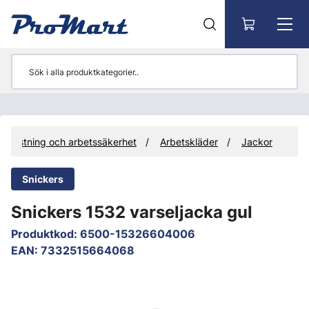
Gå till huvudinnehåll
utrustning och arbetssäkerhet
Arbetskläder
Jackor
Snickers
Snickers 1532 varseljacka gul
Produktkod
:
6500-15326604006
EAN
:
7332515664068
Hoppa över bilder