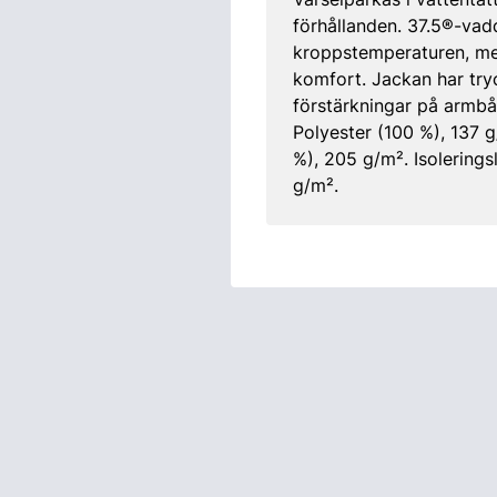
förhållanden. 37.5®-vadd
kroppstemperaturen, med
komfort. Jackan har try
förstärkningar på armbå
Polyester (100 %), 137 
%), 205 g/m². Isolerings
g/m².