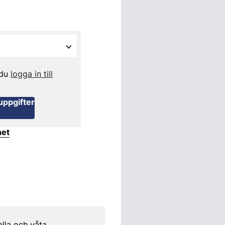
 du
logga in till
uppgifter
het
alla och våta