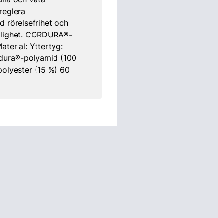
reglera
 rörelsefrihet och
ynlighet. CORDURA®-
terial: Yttertyg:
ordura®-polyamid (100
polyester (15 %) 60