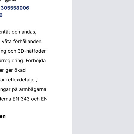
8305558006
6
entät och andas,
 våta förhållanden.
ing och 3D-nätfoder
urreglering. Förböjda
er ger ökad
ar reflexdetaljer,
ngar på armbågarna
rderna EN 343 och EN
ten