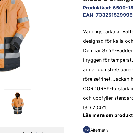
Produktkod
:
6500-1
EAN
:
733251529995
Varningsparka är vatt
designad för kalla och
Den har 37.5®-vadder
i ryggen för temperat
ärmar och stretspanel
rörelsefrihet. Jackan h
CORDURA®-förstärkni
och uppfyller standa
ISO 20471.
Läs mera om produk
Alternativ
+2