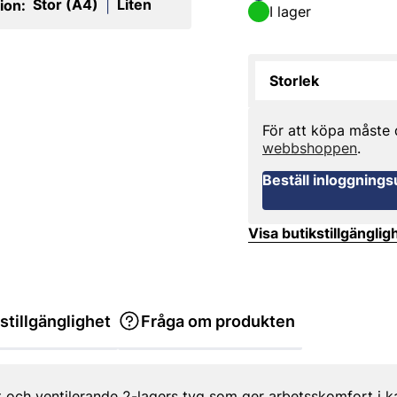
Stor (A4)
Liten
ion:
|
I lager
Storlek
För att köpa måste
webbshoppen
.
Beställ inloggnings
Visa butikstillgänglig
stillgänglighet
Fråga om produkten
t och ventilerande 2-lagers tyg som ger arbetsskomfort i k