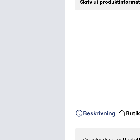
Skriv ut produktinformat
Beskrivning
Butik
Varselparkas i vattentät