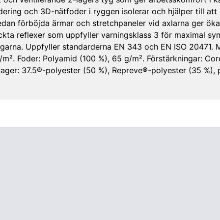
ering och 3D-nätfoder i ryggen isolerar och hjälper till att 
an förböjda ärmar och stretchpaneler vid axlarna ger ökad
ckta reflexer som uppfyller varningsklass 3 för maximal s
garna. Uppfyller standarderna EN 343 och EN ISO 20471. Ma
g/m². Foder: Polyamid (100 %), 65 g/m². Förstärkningar: C
lager: 37.5®-polyester (50 %), Repreve®-polyester (35 %), 