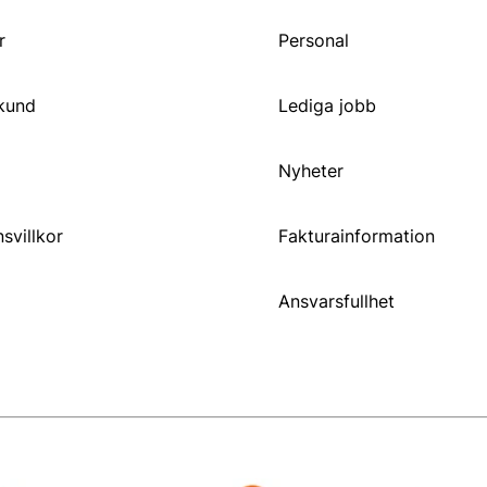
r
Personal
 kund
Lediga jobb
Nyheter
svillkor
Fakturainformation
Ansvarsfullhet