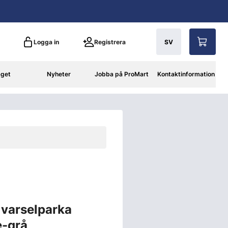
Logga in
Registrera
SV
aget
Nyheter
Jobba på ProMart
Kontaktinformation
0
varselparka
e-grå