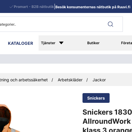
|
Promart - B2B nätbutik
Besök konsumenternas nätbutik på Ruuvi.fi
KATALOGER
Tjänster
Butiker
Föret
ning och arbetssäkerhet
Arbetskläder
Jackor
Snickers
Snickers 183
AllroundWork 
klass 3 orang