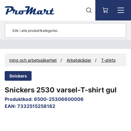
Gå till huvudinnehåll
trustning och arbetssäkerhet
Arbetskläder
T-shirts
Snickers
Snickers 2530 varsel-T-shirt gul
Produktkod
:
6500-25306600006
EAN
:
7332515258182
Hoppa över bilder