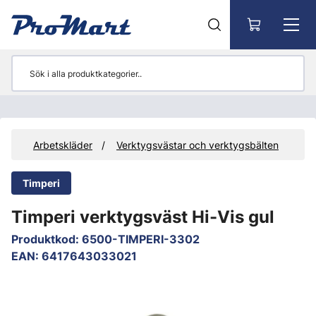
Gå till huvudinnehåll
et
Arbetskläder
Verktygsvästar och verktygsbälten
Timperi
Timperi verktygsväst Hi-Vis gul
Produktkod
:
6500-TIMPERI-3302
EAN
:
6417643033021
Hoppa över bilder