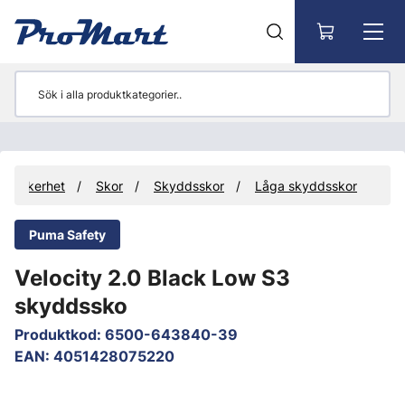
Gå till huvudinnehåll
etssäkerhet
Skor
Skyddsskor
Låga skyddsskor
Puma Safety
Velocity 2.0 Black Low S3
skyddssko
Produktkod
:
6500-643840-39
EAN
:
4051428075220
Hoppa över bilder