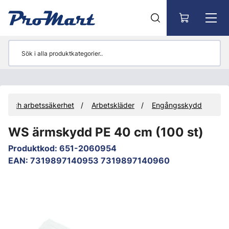
Gå till huvudinnehåll
ng och arbetssäkerhet
Arbetskläder
Engångsskydd
WS ärmskydd PE 40 cm (100 st)
Produktkod
:
651-2060954
EAN
:
7319897140953 7319897140960
Hoppa över bilder