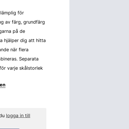
lämplig för
ng av färg, grundfärg
ngarna på de
 hjälper dig att hitta
ande när flera
ineras. Separata
 för varje skålstorlek
ten
 du
logga in till