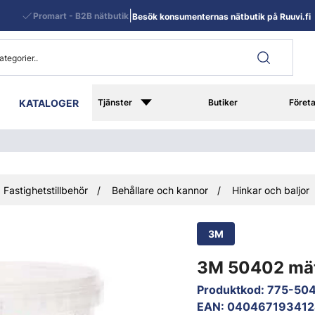
|
Promart - B2B nätbutik
Besök konsumenternas nätbutik på Ruuvi.fi
KATALOGER
Tjänster
Butiker
Föret
Fastighetstillbehör
Behållare och kannor
Hinkar och baljor
3M
3M 50402 mät
Produktkod
:
775-50
EAN
:
040467193412