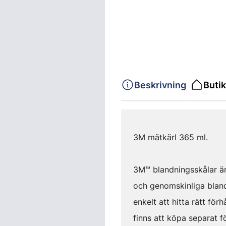
Beskrivning
Butik
3M mätkärl 365 ml.
3M™ blandningsskålar är 
och genomskinliga blandn
enkelt att hitta rätt för
finns att köpa separat fö