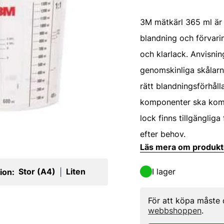
3M mätkärl 365 ml är 
blandning och förvari
och klarlack. Anvisni
genomskinliga skålarna
rätt blandningsförhåll
komponenter ska komb
lock finns tillgängliga
efter behov.
Läs mera om produk
Stor (A4)
Liten
I lager
ion:
|
För att köpa måste
webbshoppen
.