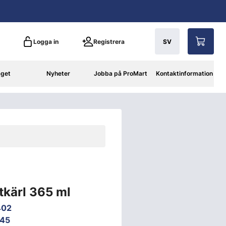
Logga in
Registrera
SV
aget
Nyheter
Jobba på ProMart
Kontaktinformation
kärl 365 ml
402
45