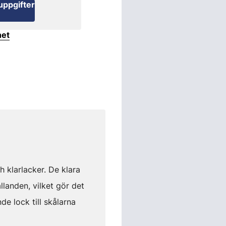
uppgifter
het
 klarlacker. De klara
landen, vilket gör det
de lock till skålarna