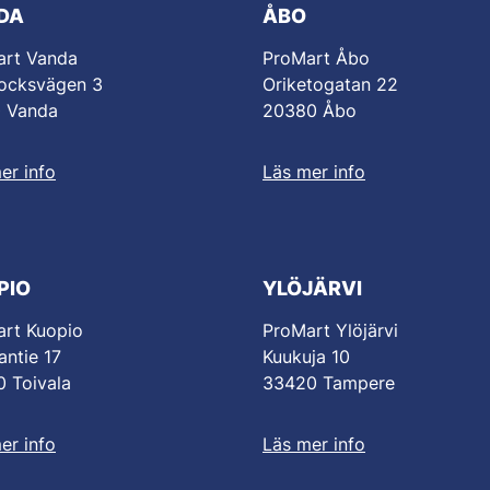
DA
ÅBO
art Vanda
ProMart Åbo
ocksvägen 3
Oriketogatan 22
0 Vanda
20380 Åbo
er info
Läs mer info
PIO
YLÖJÄRVI
rt Kuopio
ProMart Ylöjärvi
antie 17
Kuukuja 10
 Toivala
33420 Tampere
er info
Läs mer info