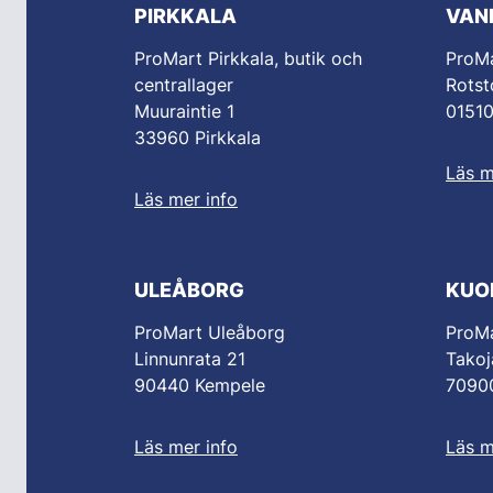
PIRKKALA
VAN
ProMart Pirkkala, butik och
ProM
centrallager
Rotst
Muuraintie 1
0151
33960 Pirkkala
Läs m
Läs mer info
ULEÅBORG
KUO
ProMart Uleåborg
ProMa
Linnunrata 21
Takoj
90440 Kempele
70900
Läs mer info
Läs m