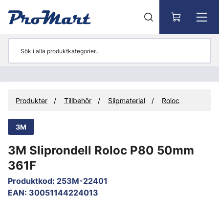
Gå till huvudinnehåll
Produkter
Tillbehör
Slipmaterial
Roloc
3M
3M Sliprondell Roloc P80 50mm
361F
Produktkod
:
253M-22401
EAN
:
30051144224013
Hoppa över bilder