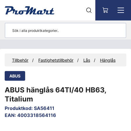
Gå till huvudinnehåll
r
Tillbehör
Fastighetstillbehör
Lås
Hänglås
ABUS
ABUS hänglås 64TI/40 HB63,
Titalium
Produktkod
:
SA56411
EAN
:
4003318564116
Hoppa över bilder