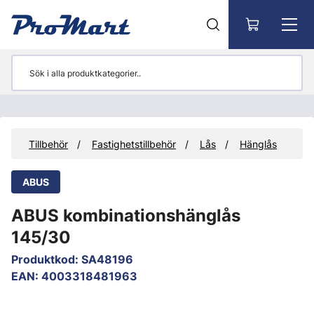
Gå till huvudinnehåll
r
Tillbehör
Fastighetstillbehör
Lås
Hänglås
ABUS
ABUS kombinationshänglås
145/30
Produktkod
:
SA48196
EAN
:
4003318481963
Hoppa över bilder