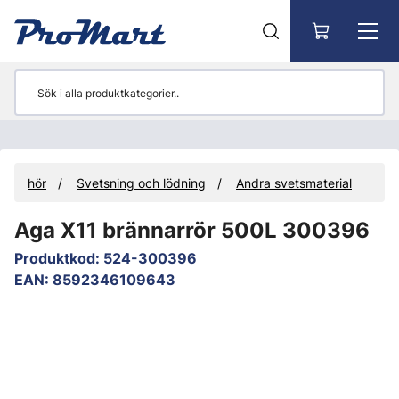
Gå till huvudinnehåll
Tillbehör
Svetsning och lödning
Andra svetsmaterial
Aga X11 brännarrör 500L 300396
Produktkod
:
524-300396
EAN
:
8592346109643
Hoppa över bilder