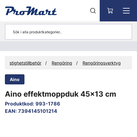
Gå till huvudinnehåll
Fastighetstillbehör
Rengöring
Rengöringsverktyg
Aino
Aino effektmoppduk 45x13 cm
Produktkod
:
993-1786
EAN
:
7394145101214
Hoppa över bilder