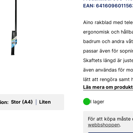
EAN
:
641609601156
Aino rakblad med tele
ergonomisk och hållbar
badrum och andra vå
passar även för sopnin
Skaftets längd är just
även användas för mo
lätt att rengöra samt
Läs mera om produk
I lager
Stor (A4)
Liten
ion:
|
För att köpa måste
webbshoppen
.