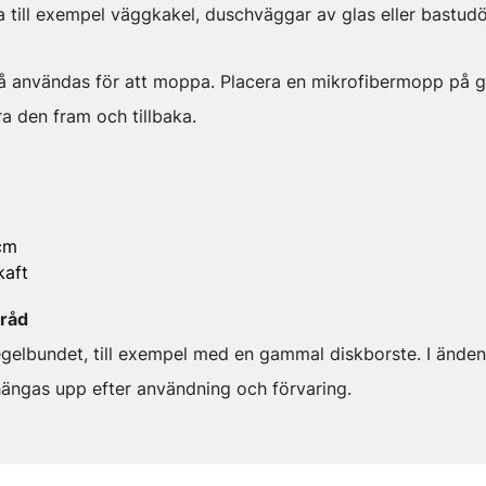
a till exempel väggkakel, duschväggar av glas eller bastudör
å användas för att moppa. Placera en mikrofibermopp på 
ra den fram och tillbaka.
cm
kaft
sråd
gelbundet, till exempel med en gammal diskborste. I änden 
 hängas upp efter användning och förvaring.