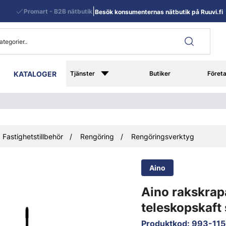
|
Promart - B2B nätbutik
Besök konsumenternas nätbutik på Ruuvi.fi
KATALOGER
Tjänster
Butiker
Föret
Fastighetstillbehör
Rengöring
Rengöringsverktyg
Aino
Aino rakskra
teleskopskaft 
Produktkod
:
993-11