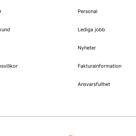
r
Personal
 kund
Lediga jobb
Nyheter
svillkor
Fakturainformation
Ansvarsfullhet