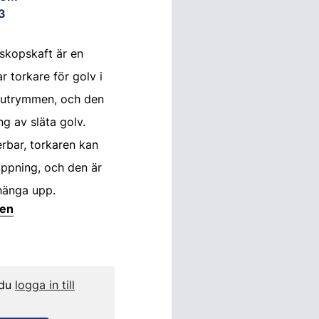
3
skopskaft är en
 torkare för golv i
tutrymmen, och den
g av släta golv.
erbar, torkaren kan
ppning, och den är
 hänga upp.
ten
 du
logga in till