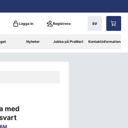
Logga in
Registrera
SV
aget
Nyheter
Jobba på ProMart
Kontaktinformation
pa med
svart
56M