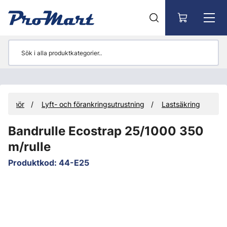
Gå till huvudinnehåll
illbehör
Lyft- och förankringsutrustning
Lastsäkring
Bandrulle Ecostrap 25/1000 350
m/rulle
Produktkod
:
44-E25
Hoppa över bilder