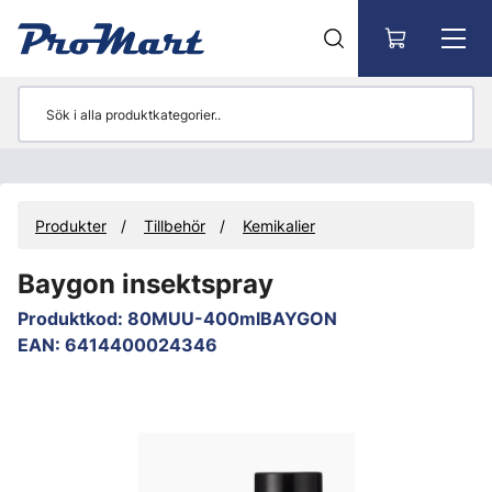
Gå till huvudinnehåll
Produkter
Tillbehör
Kemikalier
Baygon insektspray
Produktkod
:
80MUU-400mlBAYGON
EAN
:
6414400024346
Hoppa över bilder