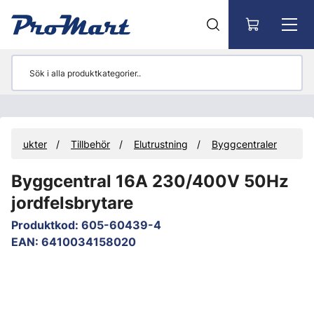
Gå till huvudinnehåll
Produkter
Tillbehör
Elutrustning
Byggcentraler
Byggcentral 16A 230/400V 50Hz
jordfelsbrytare
Produktkod
:
605-60439-4
EAN
:
6410034158020
Hoppa över bilder