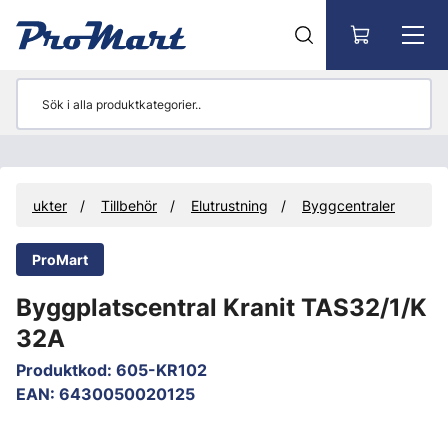
Gå till huvudinnehåll
Produkter
Tillbehör
Elutrustning
Byggcentraler
ProMart
Byggplatscentral Kranit TAS32/1/K
32A
Produktkod
:
605-KR102
EAN
:
6430050020125
Hoppa över bilder