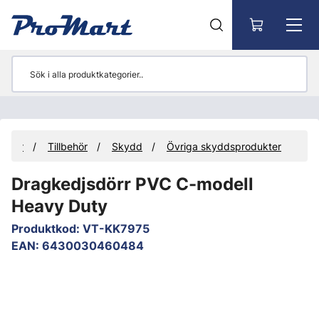
Gå till huvudinnehåll
ukter
Tillbehör
Skydd
Övriga skyddsprodukter
Dragkedjsdörr PVC C-modell
Heavy Duty
Produktkod
:
VT-KK7975
EAN
:
6430030460484
Hoppa över bilder