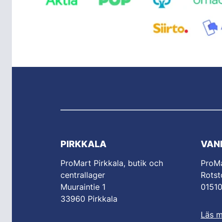
PIRKKALA
VAN
ProMart Pirkkala, butik och
ProM
centrallager
Rotst
Muuraintie 1
0151
33960 Pirkkala
Läs m