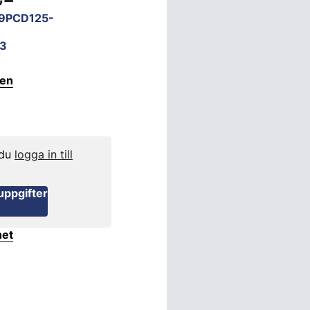
49PCD125-
3
ten
 du
logga in till
uppgifter
het