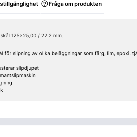
stillgänglighet
Fråga om produkten
kål 125x25,00 / 22,2 mm.
 för slipning av olika beläggningar som färg, lim, epoxi, t
usterar slipdjupet
iamantslipmaskin
gning
uk