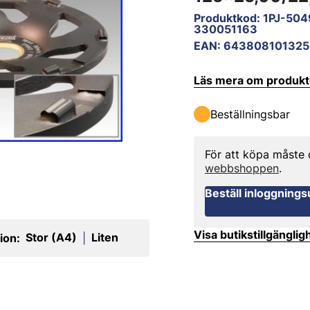
Produktkod
:
1PJ-50
330051163
EAN
:
643808101325
Läs mera om produk
Beställningsbar
För att köpa måste
webbshoppen
.
Beställ inloggnings
Visa butikstillgänglig
Stor (A4)
Liten
ion:
|