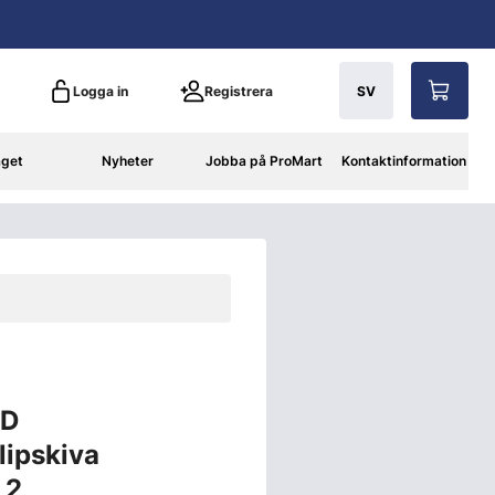
Logga in
Registrera
SV
aget
Nyheter
Jobba på ProMart
Kontaktinformation
CD
ipskiva
,2