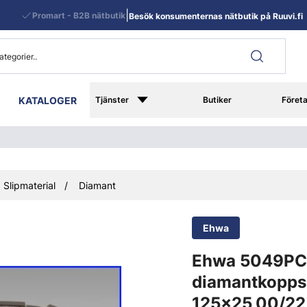
|
Promart - B2B nätbutik
Besök konsumenternas nätbutik på Ruuvi.fi
KATALOGER
Tjänster
Butiker
Föret
Slipmaterial
Diamant
Ehwa
Ehwa 5049P
diamantkoppsl
125x25,00/22