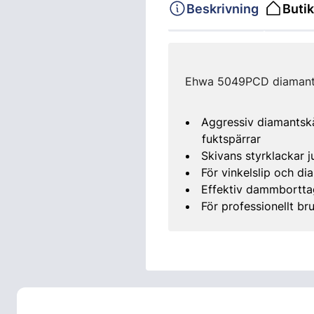
Beskrivning
Butik
Ehwa 5049PCD diamants
Aggressiv diamantskål
fuktspärrar
Skivans styrklackar j
För vinkelslip och d
Effektiv dammbortta
För professionellt br