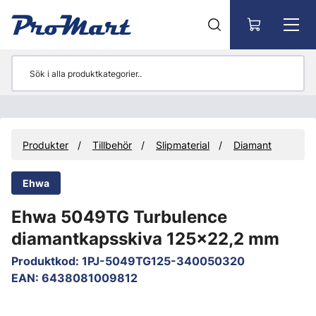
Gå till huvudinnehåll
Produkter
Tillbehör
Slipmaterial
Diamant
Ehwa
Ehwa 5049TG Turbulence
diamantkapsskiva 125x22,2 mm
Produktkod
:
1PJ-5049TG125-340050320
EAN
:
6438081009812
Hoppa över bilder