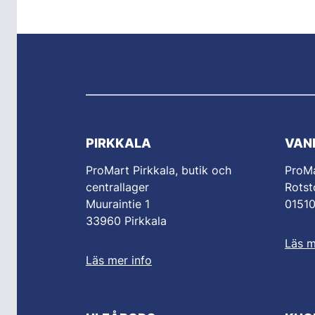
PIRKKALA
VAN
ProMart Pirkkala, butik och
ProM
centrallager
Rotst
Muuraintie 1
0151
33960 Pirkkala
Läs m
Läs mer info