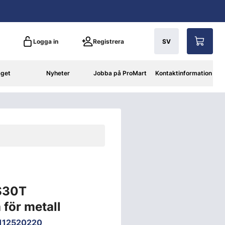
Logga in
Registrera
SV
aget
Nyheter
Jobba på ProMart
Kontaktinformation
S30T
 för metall
112520220