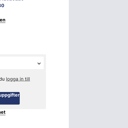
80
ten
 du
logga in till
uppgifter
het