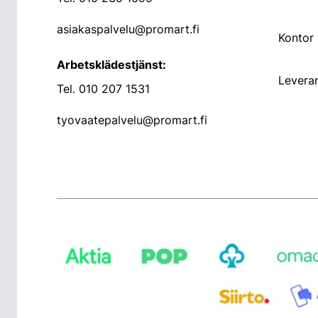
asiakaspalvelu@promart.fi
Kontor
Arbetsklädestjänst:
Leveran
Tel.
010 207 1531
tyovaatepalvelu@promart.fi