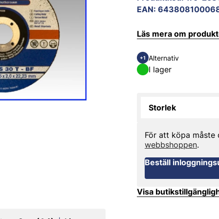
EAN
:
64380810006
Läs mera om produk
Alternativ
+1
I lager
Storlek
För att köpa måste
webbshoppen
.
Beställ inloggnings
Visa butikstillgänglig