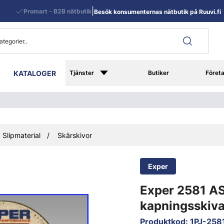
|
Promart - B2B nätbutik
Besök konsumenternas nätbutik på Ruuvi.fi
KATALOGER
Tjänster
Butiker
Föret
Slipmaterial
Skärskivor
Exper
Exper 2581 A
kapningsskiva
Produktkod
:
1PJ-258