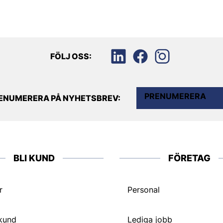
FÖLJ OSS:
PRENUMERERA
ENUMERERA PÅ NYHETSBREV:
BLI KUND
FÖRETAG
r
Personal
 kund
Lediga jobb