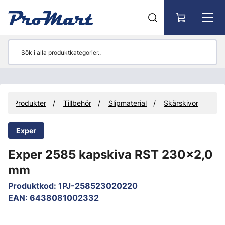
Gå till huvudinnehåll
Produkter
Tillbehör
Slipmaterial
Skärskivor
Exper
Exper 2585 kapskiva RST 230x2,0
mm
Produktkod
:
1PJ-258523020220
EAN
:
6438081002332
Hoppa över bilder