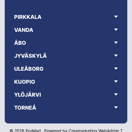
PIRKKALA
VANDA
ÅBO
JYVÄSKYLÄ
ULEÅBORG
KUOPIO
YLÖJÄRVI
TORNEÅ
© 2026 ProMart
Powered by
Creamarketing WebAdmin 7