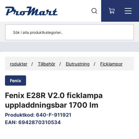
Gå till huvudinnehåll
Produkter
Tillbehör
Elutrustning
Ficklampor
Fenix
Fenix E28R V2.0 ficklampa
uppladdningsbar 1700 lm
Produktkod
:
640-F-911921
EAN
:
6942870310534
Hoppa över bilder